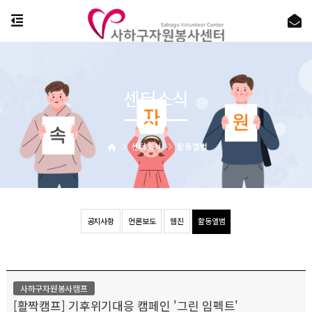
센터소식
센터소식
활동앨범
공지사항
언론보도
웹진
활동앨범
사하구자원봉사캠프
[활짝캠프] 기후위기대응 캠페인 '그린 임펙트'