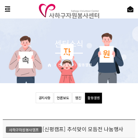
센터소식
센터소식
활동앨범
공지사항
언론보도
웹진
활동앨범
[신평캠프] 추석맞이 모듬전 나눔행사
사하구자원봉사캠프