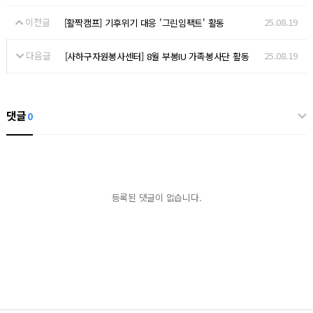
이전글
25.08.19
[활짝캠프] 기후위기 대응 '그린임팩트' 활동
다음글
25.08.19
[사하구자원봉사센터] 8월 부봉IU 가족봉사단 활동
댓글
0
등록된 댓글이 없습니다.