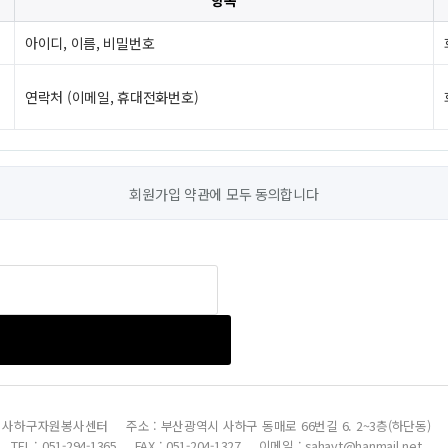
항목
아이디, 이름, 비밀번호
연락처 (이메일, 휴대전화번호)
회원가입 약관에 모두 동의합니다
사하구자원봉사센터
주소 : 부산광역시 사하구 동매로 66번길 6. 2~3층(하단동)
TEL : 051-294-1365
FAX : 051-204-1327
이메일 : sahavt@hanmail.net