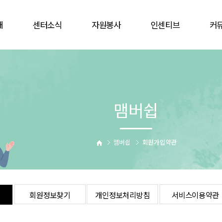
개
센터소식
자원봉사
인센티브
커
공지사항
봉사참여
인증배지
자유
언론보도
자원봉사캠프
상해보험
할인
웹진
단체
주차감면
협
맴버쉽
활동앨범
활동처
봉사자증
비대
업
활동처현황
을숙도문화회관
는길
사이버자원봉사
맴버쉽
회원가입약관
회원정보찾기
개인정보처리방침
서비스이용약관