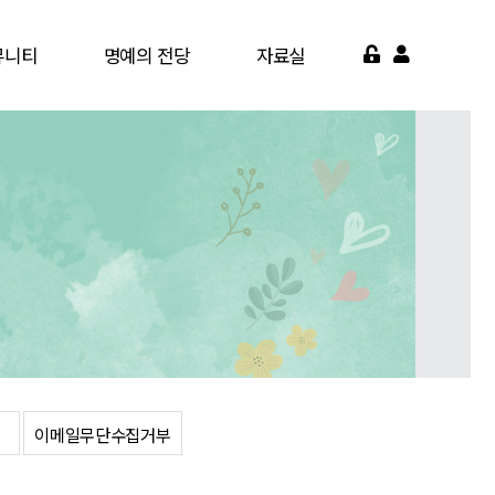
뮤니티
명예의 전당
자료실
게시판
명예의 전당
서식자료실
가맹점
영상자료실
약기관
자주묻는질문
면활동
이메일무단수집거부