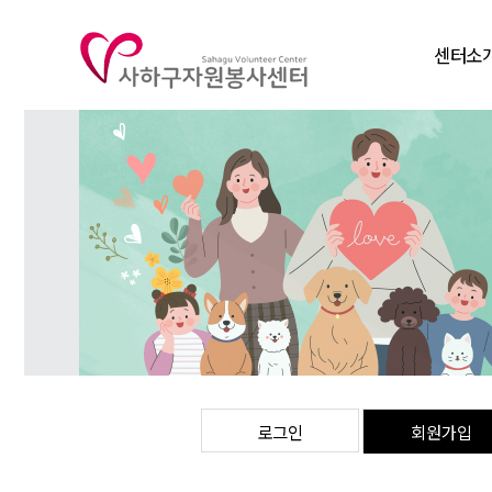
센터소
인사말
비전
연혁
조직도
주요사
찾아오시
로그인
회원가입