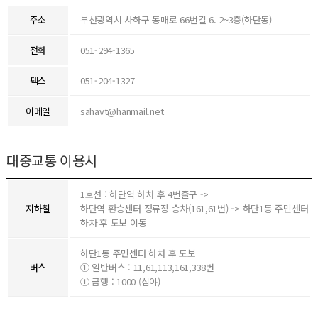
주소
부산광역시 사하구 동매로 66번길 6. 2~3층(하단동)
전화
051-294-1365
팩스
051-204-1327
이메일
sahavt@hanmail.net
대중교통 이용시
1호선 : 하단역 하차 후 4번출구 ->
지하철
하단역 환승센터 정류장 승차(161,61번) -> 하단1동 주민센터
하차 후 도보 이동
하단1동 주민센터 하차 후 도보
버스
① 일반버스 : 11,61,113,161,338번
① 급행 : 1000 (심야)