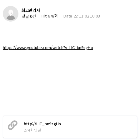
최고관리자
Hit 678회
Date 22-11-02 10:08
댓글 0건
https://www.youtube.com/watch?v=LIC_bn9zgHo
http://LIC_bn9zgHo
274회 연결